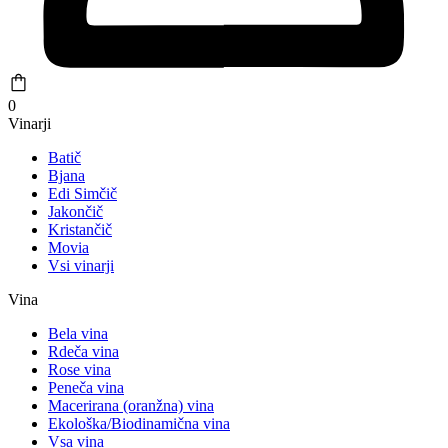
0
Vinarji
Batič
Bjana
Edi Simčič
Jakončič
Kristančič
Movia
Vsi vinarji
Vina
Bela vina
Rdeča vina
Rose vina
Peneča vina
Macerirana (oranžna) vina
Ekološka/Biodinamična vina
Vsa vina