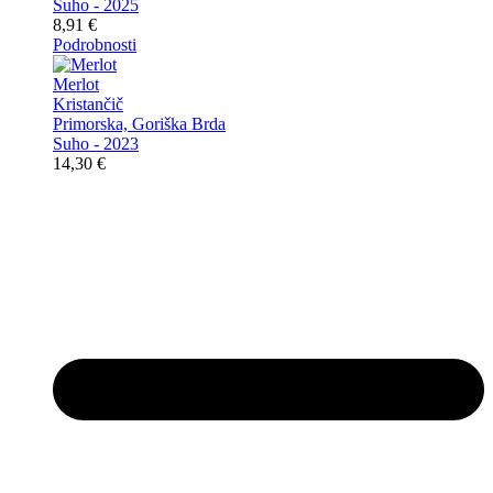
Suho - 2025
8,91
€
Podrobnosti
Merlot
Kristančič
Primorska, Goriška Brda
Suho - 2023
14,30
€