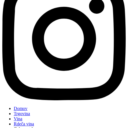
Domov
Trgovina
Vina
Rdeča vina