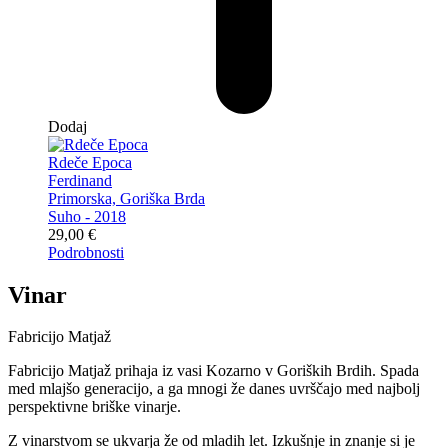
Dodaj
Rdeče Epoca
Ferdinand
Primorska, Goriška Brda
Suho - 2018
29,00
€
Podrobnosti
Vinar
Fabricijo Matjaž
Fabricijo Matjaž prihaja iz vasi Kozarno v Goriških Brdih. Spada
med mlajšo generacijo, a ga mnogi že danes uvrščajo med najbolj
perspektivne briške vinarje.
Z vinarstvom se ukvarja že od mladih let. Izkušnje in znanje si je