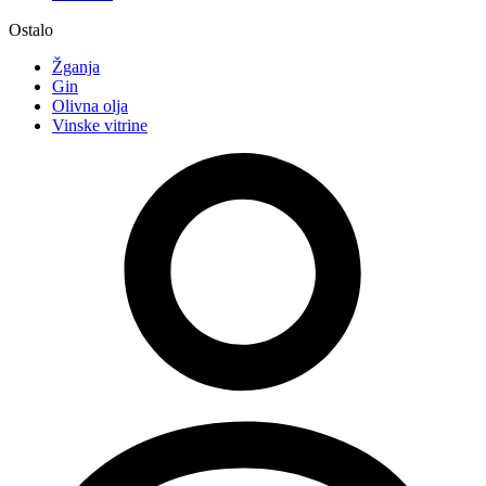
Ostalo
Žganja
Gin
Olivna olja
Vinske vitrine