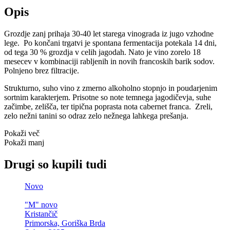
Opis
Grozdje zanj prihaja 30-40 let starega vinograda iz jugo vzhodne
lege. Po končani trgatvi je spontana fermentacija potekala 14 dni,
od tega 30 % grozdja v celih jagodah. Nato je vino zorelo 18
mesecev v kombinaciji rabljenih in novih francoskih barik sodov.
Polnjeno brez filtracije.
Strukturno, suho vino z zmerno alkoholno stopnjo in poudarjenim
sortnim karakterjem. Prisotne so note temnega jagodičevja, suhe
začimbe, zelišča, ter tipična poprasta nota cabernet franca. Zreli,
zelo nežni tanini so odraz zelo nežnega lahkega prešanja.
Pokaži več
Pokaži manj
Drugi so kupili tudi
Novo
"M" novo
Kristančič
Primorska, Goriška Brda