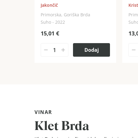
Jakončič
Kris
Primorska, Goriška Brda
Prim
Suho - 2022
Suho
15,01
€
13,
Dodaj
VINAR
Klet Brda