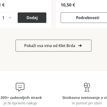
1
€
10,50
€
Dodaj
Podrobnosti
Pokaži vsa vina od Klet Brda
5300+ zadovoljnih strank
Strokovno svetovanje o v
je že opravilo nakup
in pomoč pri izbiri