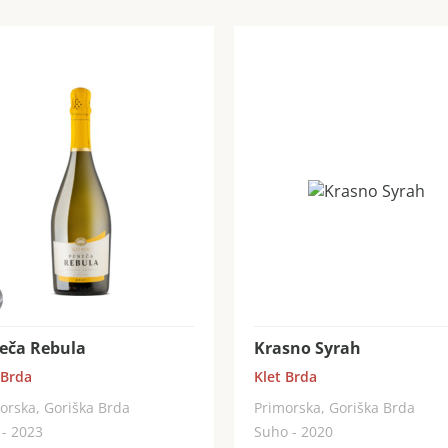
eča Rebula
Krasno Syrah
 Brda
Klet Brda
orska, Goriška Brda
Primorska, Goriška Brda
 - 2023
Suho - 2020