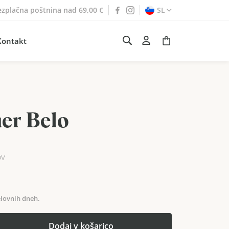
ezplačna poštnina nad 69,00 €
SL
Kontakt
er Belo
DV
lovnih dneh.
Dodaj v košarico