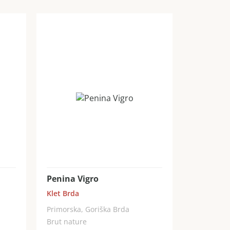
Penina Vigro
Klet Brda
Primorska, Goriška Brda
Brut nature