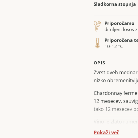
Sladkorna stopnja
Priporočamo
dimljeni losos z
Priporočena t
10-12 °C
OPIS
Zvrst dveh mednaro
nizko obremenitvij
Chardonnay ferment
12 mesecev, sauvig
tako 12 mesecev po
Vino je zlato rume
strukturno, mehko i
Pokaži več
je trajen in elegan