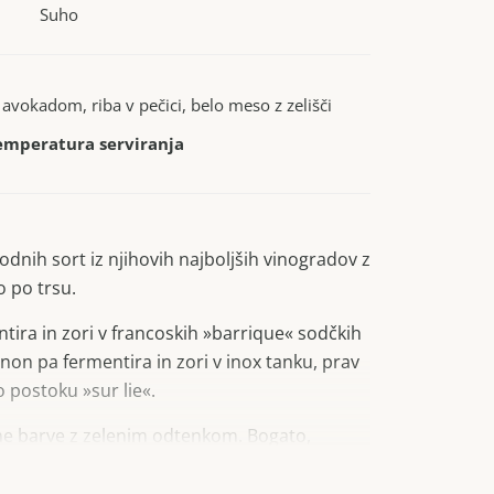
Suho
 avokadom, riba v pečici, belo meso z zelišči
emperatura serviranja
dnih sort iz njihovih najboljših vinogradov z
o po trsu.
ira in zori v francoskih »barrique« sodčkih
non pa fermentira in zori v inox tanku, prav
 postoku »sur lie«.
ne barve z zelenim odtenkom. Bogato,
n hkrati zeliščno. Sadni, tropski okus sadja
ten. Odhod je dolg in žameten.