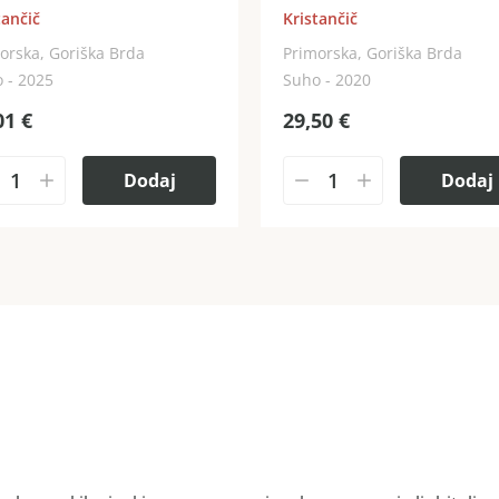
tančič
Kristančič
orska, Goriška Brda
Primorska, Goriška Brda
 - 2025
Suho - 2020
01
€
29,50
€
Dodaj
Dodaj