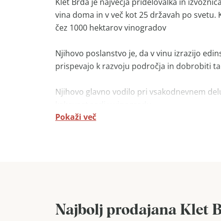
Klet Brda je največja pridelovalka in izvoznic
vina doma in v več kot 25 državah po svetu. K
čez 1000 hektarov vinogradov
Njihovo poslanstvo je, da v vinu izrazijo edi
prispevajo k razvoju področja in dobrobiti ta
Njihovo glavno vodilo pri vsakodnevnem delu 
kakovost rodi v vinogradu.
Pokaži več
Kvaliteto njihovih vin zagotavlja že dolgoro
Najbolj prodajana Klet 