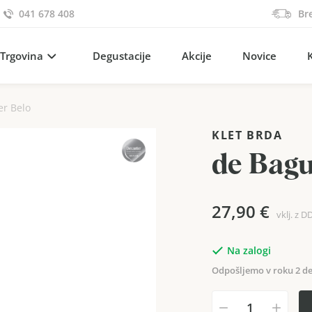
041 678 408
Br
Trgovina
Degustacije
Akcije
Novice
er Belo
KLET BRDA
de Bagu
27,90
€
vklj. z D
Na zalogi
Odpošljemo v roku 2 de