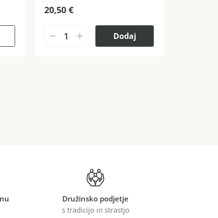
20,50
€
Dodaj
inu
Družinsko podjetje
s tradicijo in strastjo