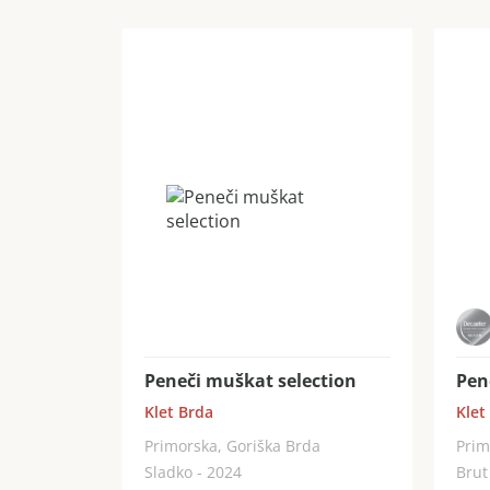
Peneči muškat selection
Pen
Klet Brda
Klet
Primorska, Goriška Brda
Prim
Sladko - 2024
Brut