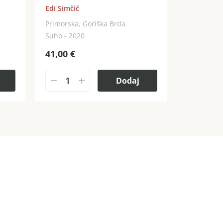
Edi Simčič
Primorska, Goriška Brda
Suho - 2020
41,00
€
Dodaj