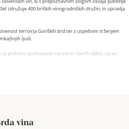
a slovenskih vin, ki s prepoznavnim slogom osvaja ljubitelje
let združuje 400 briških vinogradniških družin, in upravlja
nstvenost terroirja Goriških brd ter z uspešnim trženjem
mkajšnjih ljudi.
je globoko spoštovanje narave in njenih ciklov, saj se
čno sodelovanje z najuspešnejšimi slovenskimi enologi.
Brda vina