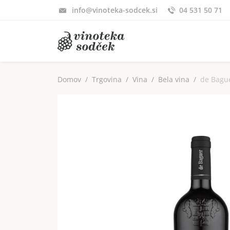
info@vinoteka-sodcek.si
04 531 50 71
Domov
Trgovina
Vina
Bela vina
de Bagu