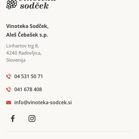
Vinoteka Sodček,
Aleš Čebašek s.p.
Linhartov trg 8
,
4240
Radovljica
,
Slovenija
04 531 50 71
041 678 408
info@vinoteka-sodcek.si