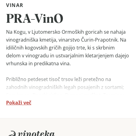
VINAR
PRA-VinO
Na Kogu, v Ljutomersko Ormoških goricah se nahaja
vinogradniška kmetija, vinarstvo Čurin-Prapotnik. Na
idiličnih kogovskih gričih gojijo trte, ki s skrbnim
delom v vinogradu in ustvarjalnim kletarjenjem dajejo
vrhunska in predikatna vina.
Približno petdeset tisoč trsov leži pretežno na
zahodnih vinogradniških legah posajenih z sortami;
Sauvignon, Renski rizling, Rumeni muškat, Traminec,
Pokaži več
Šipon, Modri pinot, Laški rizling in Chardonnay.
Vinske sladokusce vedno znova presenečajo z
posebnimi predikatnimi vini.