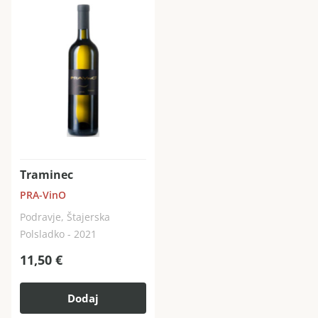
Traminec
PRA-VinO
Podravje, Štajerska
Polsladko - 2021
11,50
€
Dodaj