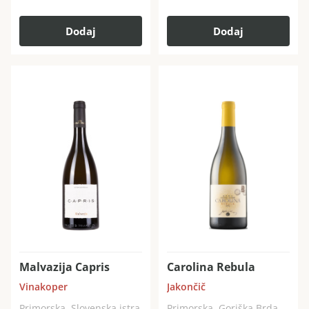
Dodaj
Dodaj
Malvazija Capris
Carolina Rebula
Vinakoper
Jakončič
Primorska, Slovenska istra
Primorska, Goriška Brda