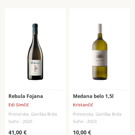
Rebula Fojana
Medana belo 1,5l
Edi Simčič
Kristančič
Primorska, Goriška Brda
Primorska, Goriška Brda
Suho - 2020
Suho - 2023
41,00
€
10,00
€