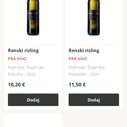
Renski rizling
Renski rizling
PRA-VinO
PRA-VinO
Podravje, Štajerska
Podravje, Štajerska
Polsuho - 2022
Polsladko - 2020
10,20
€
11,50
€
Dodaj
Dodaj