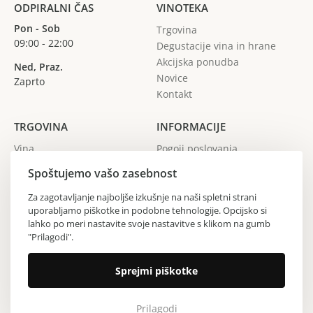
ODPIRALNI ČAS
VINOTEKA
Pon - Sob
Trgovina
09:00 - 22:00
Degustacije vina in hrane
Akcijska ponudba
Ned, Praz.
Novice
Zaprto
Kontakt
TRGOVINA
INFORMACIJE
Vina
Pogoji poslovanja
Žganja
Spoštujemo vašo zasebnost
Gin
Vinarji
Za zagotavljanje najboljše izkušnje na naši spletni strani
uporabljamo piškotke in podobne tehnologije. Opcijsko si
Regije
lahko po meri nastavite svoje nastavitve s klikom na gumb
"Prilagodi".
Copyright © 2024 Vinoteka Sodček. Vse pravice pridržane.
Sprejmi piškotke
Izdelava spletne strani All Pro d.o.o.
Prilagodi