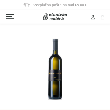
Brezplačna poštnina nad 69,00 €