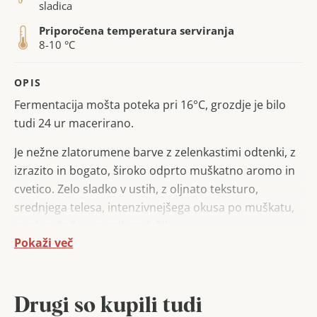
sladica
Priporočena temperatura serviranja
8-10 °C
OPIS
Fermentacija mošta poteka pri 16°C, grozdje je bilo
tudi 24 ur macerirano.
Je nežne zlatorumene barve z zelenkastimi odtenki, z
izrazito in bogato, široko odprto muškatno aromo in
cvetico. Zelo sladko v ustih, z oljnato teksturo,
srednjega telesa, intenzivnejšega okusa po muškatu,
meti, sočnih rumenih sadežih.
Pokaži več
Drugi so kupili tudi