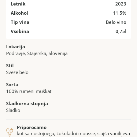
Letnik
2023
Alkohol
11,5%
Tip vina
Belo vino
Vsebina
0,75l
Lokacija
Podravje, Štajerska, Slovenija
Stil
Sveže belo
Sorta
100% rumeni muškat
Sladkorna stopnja
Sladko
Priporočamo
kot samostojnega, čokoladni mousse, slajša vanilijeva