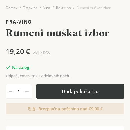
Domov
Trgovina
Vina
Bela vina
Rumeni muškat izbor
PRA-VINO
Rumeni muškat izbor
19,20
€
vklj. z DDV
Na zalogi
Odpošljemo v roku 2 delovnih dneh.
Dodaj v košarico
Brezplačna poštnina nad 69,00 €