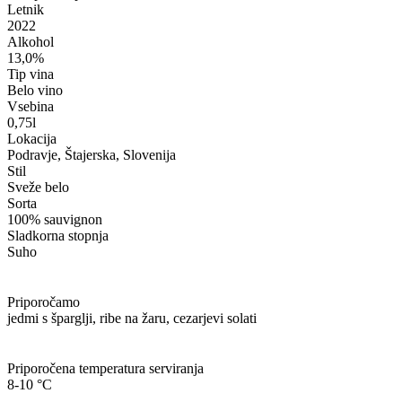
Letnik
2022
Alkohol
13,0%
Tip vina
Belo vino
Vsebina
0,75l
Lokacija
Podravje, Štajerska, Slovenija
Stil
Sveže belo
Sorta
100% sauvignon
Sladkorna stopnja
Suho
Priporočamo
jedmi s šparglji, ribe na žaru, cezarjevi solati
Priporočena temperatura serviranja
8-10 °C