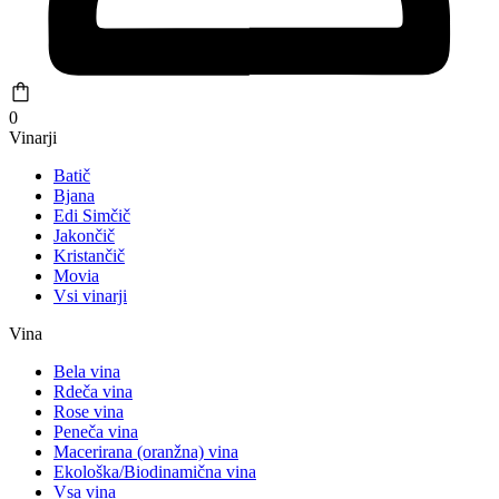
0
Vinarji
Batič
Bjana
Edi Simčič
Jakončič
Kristančič
Movia
Vsi vinarji
Vina
Bela vina
Rdeča vina
Rose vina
Peneča vina
Macerirana (oranžna) vina
Ekološka/Biodinamična vina
Vsa vina