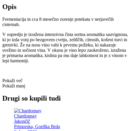
Opis
Fermentacija in cca 8 mesečno zorenje potekata v nerjavečih
cisternah.
V ospredju je izražena intenzivna čista sortna aromatika sauvignona,
ki jo izda vonj po bezgovem cvetju, zeliščih, citrusih, košeni travi in
grenivki. Že na nosu vino vabi k prvemu požirku, ki nakazuje
svežino in sočnost vina. V okusu je vino lepo zaokroženo, izražena
je primarna aromatika, kislina pa mu daje lahkotnost in je z vinom v
lepi harmoniji.
Pokaži več
Pokaži manj
Drugi so kupili tudi
Chardonnay
Jakončič
Primorska, Goriška Brda