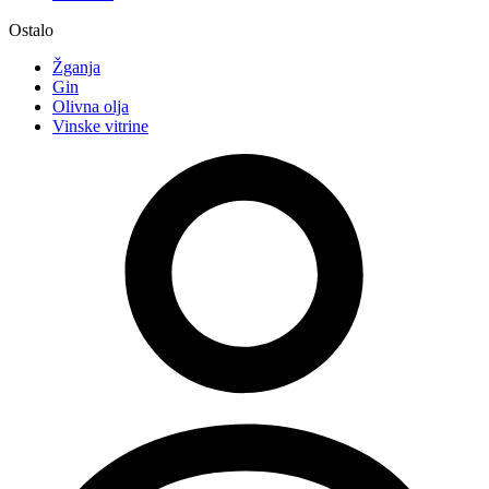
Ostalo
Žganja
Gin
Olivna olja
Vinske vitrine