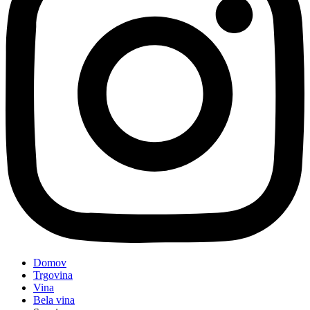
Domov
Trgovina
Vina
Bela vina