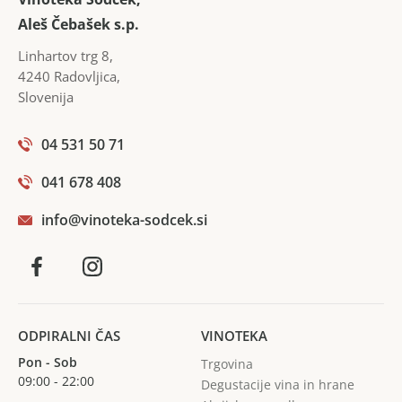
Aleš Čebašek s.p.
Linhartov trg 8
,
4240
Radovljica
,
Slovenija
04 531 50 71
041 678 408
info@vinoteka-sodcek.si
ODPIRALNI ČAS
VINOTEKA
Pon - Sob
Trgovina
09:00 - 22:00
Degustacije vina in hrane