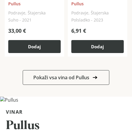
Pullus
Pullus
Podravje, Štajerska
Podravje, Štajerska
Suho - 2021
Polsladko - 2023
33,00
€
6,91
€
Dodaj
Dodaj
Pokaži vsa vina od Pullus
VINAR
Pullus