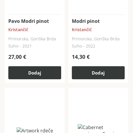
Pavo Modri pinot
Modri pinot
Kristančič
Kristančič
Primorska, Goriška Brda
Primorska, Goriška Brda
Suho - 2021
Suho - 2022
27,00
€
14,30
€
Dodaj
Dodaj