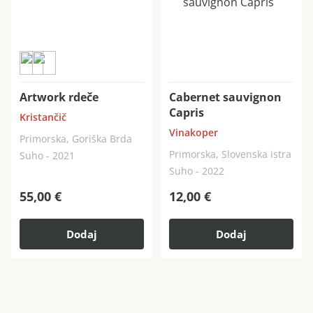
Artwork rdeče
Cabernet sauvignon
Capris
Kristančič
Vinakoper
Primorska, Goriška Brda
Primorska, Slovenska istra
Suho - 2021
Suho - 2022
55,00
€
12,00
€
Dodaj
Dodaj