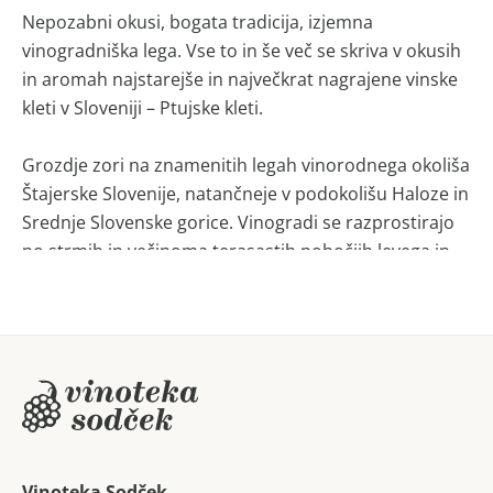
Nepozabni okusi, bogata tradicija, izjemna
vinogradniška lega. Vse to in še več se skriva v okusih
in aromah najstarejše in največkrat nagrajene vinske
kleti v Sloveniji – Ptujske kleti.
Grozdje zori na znamenitih legah vinorodnega okoliša
Štajerske Slovenije, natančneje v podokolišu Haloze in
Srednje Slovenske gorice. Vinogradi se razprostirajo
po strmih in večinoma terasastih pobočjih levega in
desnega brega reke Drave. Zori po vrhovih hribov, ki
segajo tudi do 400 m nadmorske višine.
Mlada ekipa nenehno spremlja sodobne tehnološke
dosežke v proizvodnji vina in zahteve kupcev. V
bodoče si želijo postati najuspešnejši pridelovalci
regijsko kot tudi globalno.
Vinoteka Sodček,