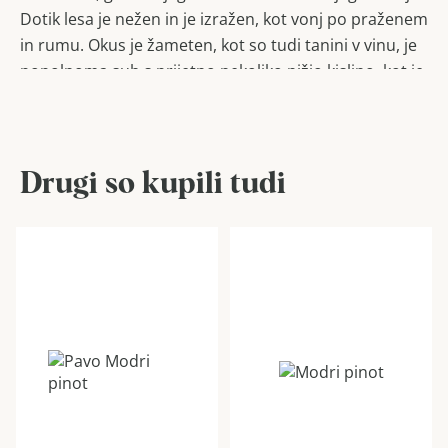
Dotik lesa je nežen in je izražen, kot vonj po praženem
in rumu. Okus je žameten, kot so tudi tanini v vinu, je
popolnoma suh s prijetno nekoliko nižjo kislino, kot je
značilna za to sorto.
Drugi so kupili tudi