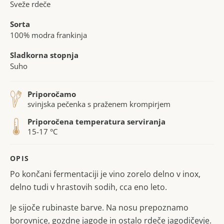
Sveže rdeče
Sorta
100% modra frankinja
Sladkorna stopnja
Suho
Priporočamo
svinjska pečenka s praženem krompirjem
Priporočena temperatura serviranja
15-17 °C
OPIS
Po končani fermentaciji je vino zorelo delno v inox,
delno tudi v hrastovih sodih, cca eno leto.
Je sijoče rubinaste barve. Na nosu prepoznamo
borovnice, gozdne jagode in ostalo rdeče jagodičevje.