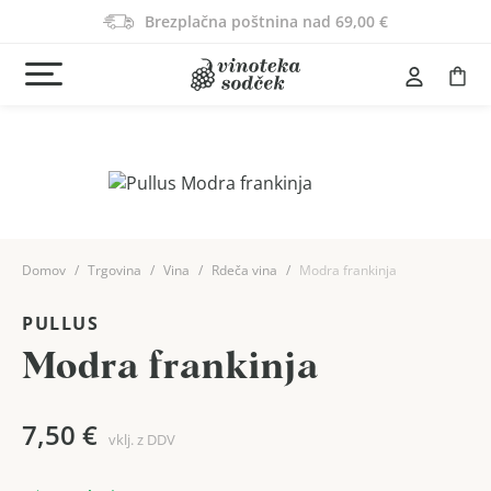
Brezplačna poštnina nad 69,00 €
Domov
Trgovina
Vina
Rdeča vina
Modra frankinja
PULLUS
Modra frankinja
7,50
€
vklj. z DDV