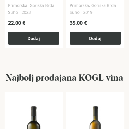
Primorska, Goriška Brda
Primorska, Goriška Brda
Suho - 2023
Suho - 2019
22,00
€
35,00
€
Dodaj
Dodaj
Najbolj prodajana KOGL vina