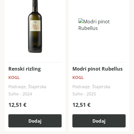
Renski rizling
Modri pinot Rubellus
KOGL
KOGL
Podravje, Štajerska
Podravje, Štajerska
Suho - 2024
Suho - 2025
12,51
€
12,51
€
Dodaj
Dodaj