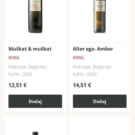
Muškat & muškat
Alter ego- Amber
KOGL
KOGL
Podravje, Štajerska
Podravje, Štajerska
Suho - 2022
Suho - 2023
12,51
€
14,51
€
Dodaj
Dodaj