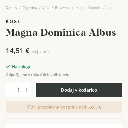
Domov
Trgovina
Vina
Bela vina
Magna Dominica Albus
KOGL
Magna Dominica Albus
14,51
€
vklj. z DDV
Na zalogi
Odpošljemo v roku 2 delovnih dneh.
Dodaj v košarico
Brezplačna poštnina nad 69,00 €