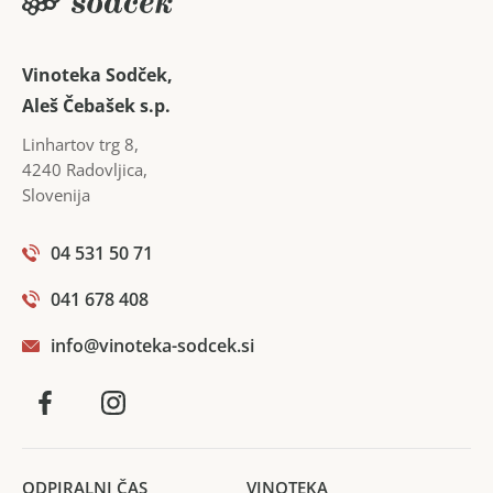
in sproščenega razmišljanja. Tolažba za telo in dušo.
Mlada, sveža in živahna; starana in uglajena; bolj ali
Vinoteka Sodček,
manj sladka in suha; prevladujoča ali zadržana;
Aleš Čebašek s.p.
bahava, razkošna, včasih tudi skromna, … tako
Linhartov trg 8
,
različna pa vendar vedno enaka.
4240
Radovljica
,
Slovenija
04 531 50 71
041 678 408
info@vinoteka-sodcek.si
ODPIRALNI ČAS
VINOTEKA