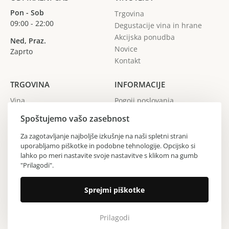
Pon - Sob
Trgovina
09:00 - 22:00
Degustacije vina in hrane
Akcijska ponudba
Ned, Praz.
Novice
Zaprto
Kontakt
TRGOVINA
INFORMACIJE
Vina
Pogoji poslovanja
Žganja
Spoštujemo vašo zasebnost
Gin
Vinarji
Za zagotavljanje najboljše izkušnje na naši spletni strani
uporabljamo piškotke in podobne tehnologije. Opcijsko si
Regije
lahko po meri nastavite svoje nastavitve s klikom na gumb
"Prilagodi".
Copyright © 2024 Vinoteka Sodček. Vse pravice pridržane.
Sprejmi piškotke
Izdelava spletne strani All Pro d.o.o.
Prilagodi