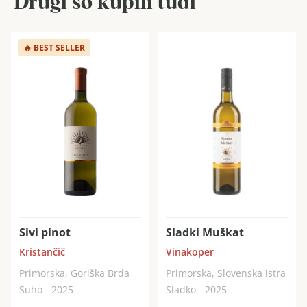
Drugi so kupili tudi
🔥
BEST SELLER
Sivi pinot
Sladki Muškat
Kristančič
Vinakoper
Primorska, Goriška Brda
Primorska, Slovenska istra
Suho - 2025
Sladko - 2025