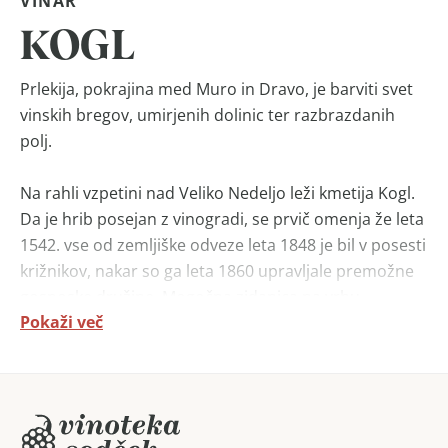
VINAR
KOGL
Prlekija, pokrajina med Muro in Dravo, je barviti svet
vinskih bregov, umirjenih dolinic ter razbrazdanih
polj.
Na rahli vzpetini nad Veliko Nedeljo leži kmetija Kogl.
Da je hrib posejan z vinogradi, se prvič omenja že leta
1542. vse od zemljiške odveze leta 1848 je bil v posesti
križnikov, nakar so ga leta 1860 upravljale premožne
gosposke družine. Mogočna zidanica na vrhu
Pokaži več
posestva je bila zgrajena leta 1820.
V kleti s spoštovanjem izročila ob pomoči novejših
znanj ohranjajo modrost tradicije. Magičnost kletnega
prostora nas popelje v vzdušje strastne ustvarjalnosti