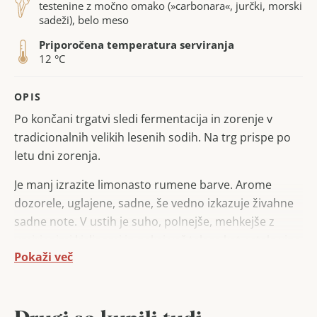
testenine z močno omako (»carbonara«, jurčki, morski
sadeži), belo meso
Priporočena temperatura serviranja
12 °C
OPIS
Po končani trgatvi sledi fermentacija in zorenje v
tradicionalnih velikih lesenih sodih. Na trg prispe po
letu dni zorenja.
Je manj izrazite limonasto rumene barve. Arome
dozorele, uglajene, sadne, še vedno izkazuje živahne
sadne note. V ustih je suho, polnejše, mehkejše z
umirjenimi kislinami in nekaj več telesa kot ostala vina
Pokaži več
iz hiše Kogl.