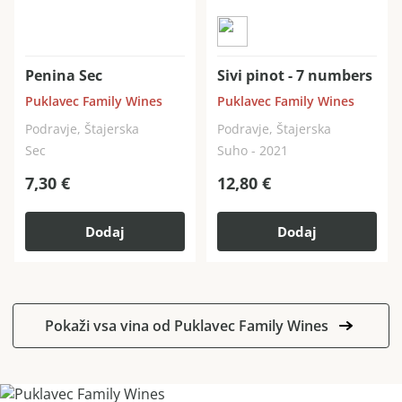
Penina Sec
Sivi pinot - 7 numbers
Puklavec Family Wines
Puklavec Family Wines
Podravje, Štajerska
Podravje, Štajerska
Sec
Suho - 2021
7,30
€
12,80
€
Dodaj
Dodaj
Pokaži vsa vina od Puklavec Family Wines