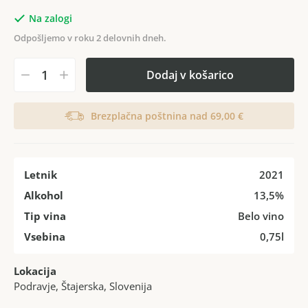
Na zalogi
Odpošljemo v roku 2 delovnih dneh.
Dodaj v košarico
Brezplačna poštnina nad 69,00 €
Letnik
2021
Alkohol
13,5%
Tip vina
Belo vino
Vsebina
0,75l
Lokacija
Podravje, Štajerska, Slovenija