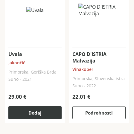
Uvaia
CAPO D'ISTRIA
Malvazija
Jakončič
Vinakoper
Primorska, Goriška Brda
Primorska, Slovenska istra
Suho - 2021
Suho - 2022
29,00
€
22,01
€
Dodaj
Podrobnosti