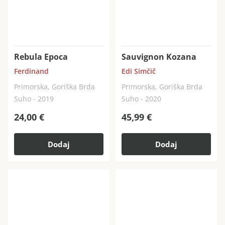
Rebula Epoca
Sauvignon Kozana
Ferdinand
Edi Simčič
Primorska, Goriška Brda
Primorska, Goriška Brda
Suho - 2019
Suho - 2020
24,00
€
45,99
€
Dodaj
Dodaj