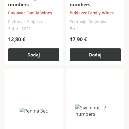
numbers
numbers
Puklavec Family Wines
Puklavec Family Wines
Podravje, Štajerska
Podravje, Štajerska
Suho - 2021
Brut
12,80
€
17,90
€
Dodaj
Dodaj