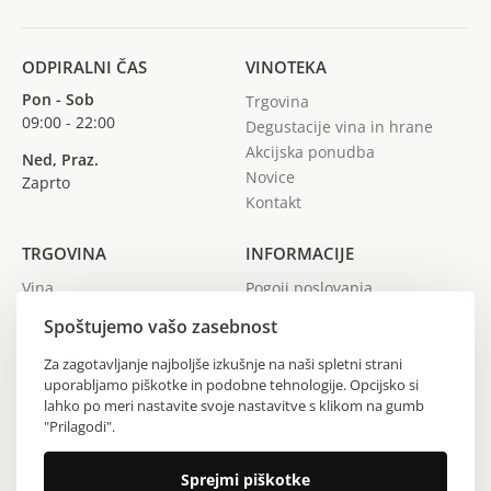
ODPIRALNI ČAS
VINOTEKA
Pon - Sob
Trgovina
09:00 - 22:00
Degustacije vina in hrane
Akcijska ponudba
Ned, Praz.
Novice
Zaprto
Kontakt
TRGOVINA
INFORMACIJE
Vina
Pogoji poslovanja
Žganja
Spoštujemo vašo zasebnost
Gin
Vinarji
Za zagotavljanje najboljše izkušnje na naši spletni strani
uporabljamo piškotke in podobne tehnologije. Opcijsko si
Regije
lahko po meri nastavite svoje nastavitve s klikom na gumb
"Prilagodi".
Copyright © 2024 Vinoteka Sodček. Vse pravice pridržane.
Sprejmi piškotke