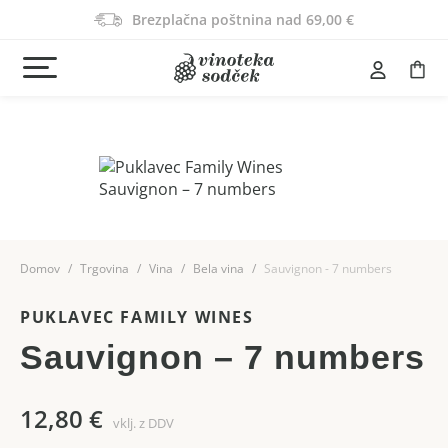
Brezplačna poštnina nad 69,00 €
Domov
Trgovina
Vina
Bela vina
Sauvignon - 7 numbers
PUKLAVEC FAMILY WINES
Sauvignon – 7 numbers
12,80
€
vklj. z DDV