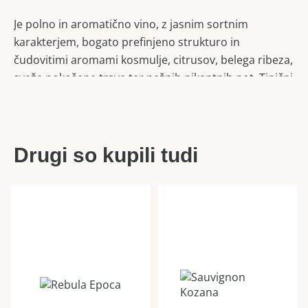
Je polno in aromatično vino, z jasnim sortnim
karakterjem, bogato prefinjeno strukturo in
čudovitimi aromami kosmulje, citrusov, belega ribeza,
sveže pokošene trave ter nežnih pikantnih not. Tipični
sauvignon.
Drugi so kupili tudi