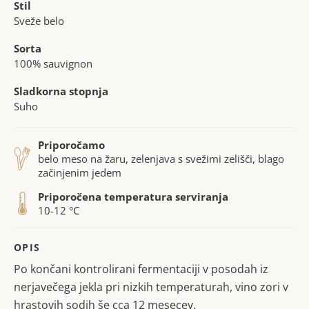
Stil
Sveže belo
Sorta
100% sauvignon
Sladkorna stopnja
Suho
Priporočamo
belo meso na žaru, zelenjava s svežimi zelišči, blago
začinjenim jedem
Priporočena temperatura serviranja
10-12 °C
OPIS
Po končani kontrolirani fermentaciji v posodah iz
nerjavečega jekla pri nizkih temperaturah, vino zori v
hrastovih sodih še cca 12 mesecev.