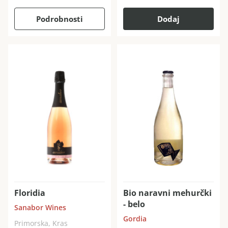
Podrobnosti
Dodaj
Floridia
Bio naravni mehurčki
- belo
Sanabor Wines
Gordia
Primorska, Kras