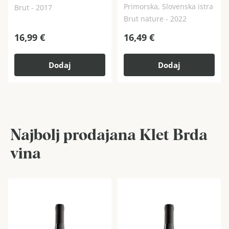
Primorska, Slovenska istra
Brut - 2017
Brut nature - 2022
16,99
€
16,49
€
Dodaj
Dodaj
Najbolj prodajana Klet Brda
vina