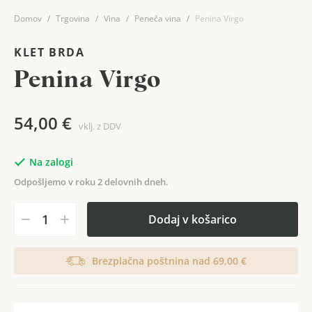
Domov
Trgovina
Vina
Peneča vina
Penina Virgo
KLET BRDA
Penina Virgo
54,00
€
vklj. z DDV
Na zalogi
Odpošljemo v roku 2 delovnih dneh.
Dodaj v košarico
Brezplačna poštnina nad 69,00 €