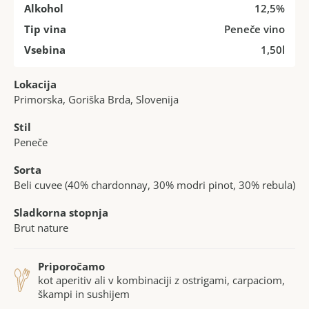
Alkohol
12,5%
Tip vina
Peneče vino
Vsebina
1,50l
Lokacija
Primorska, Goriška Brda, Slovenija
Stil
Peneče
Sorta
Beli cuvee (40% chardonnay, 30% modri pinot, 30% rebula)
Sladkorna stopnja
Brut nature
Priporočamo
kot aperitiv ali v kombinaciji z ostrigami, carpaciom,
škampi in sushijem