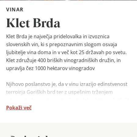
VINAR
Klet Brda
Klet Brda je največja pridelovalka in izvoznica
slovenskih vin, ki s prepoznavnim slogom osvaja
ljubitelje vina doma in v več kot 25 državah po svetu.
Klet združuje 400 briških vinogradniških družin, in
upravlja čez 1000 hektarov vinogradov
Njihovo poslanstvo je, da v vinu izrazijo edinstvenost
terroirja Goriških brd ter z uspešnim trženjem
prispevajo k razvoju področja in dobrobiti tamkajšnjih
Pokaži več
ljudi.
Njihovo glavno vodilo pri vsakodnevnem delu je
globoko spoštovanje narave in njenih ciklov, saj se