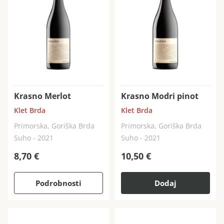
Krasno Merlot
Krasno Modri pinot
Klet Brda
Klet Brda
Primorska, Goriška Brda
Primorska, Goriška Brda
Suho - 2021
Suho - 2021
8,70
€
10,50
€
Podrobnosti
Dodaj