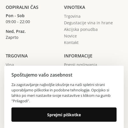
ODPIRALNI ČAS
VINOTEKA
Pon - Sob
Trgovina
09:00 - 22:00
Degustacije vina in hrane
Akcijska ponudba
Ned, Praz.
Novice
Zaprto
Kontakt
TRGOVINA
INFORMACIJE
Vina
Pogoji poslovanja
Žganja
Spoštujemo vašo zasebnost
Gin
Vinarji
Za zagotavljanje najboljše izkušnje na naši spletni strani
uporabljamo piškotke in podobne tehnologije. Opcijsko si
Regije
lahko po meri nastavite svoje nastavitve s klikom na gumb
"Prilagodi".
Copyright © 2024 Vinoteka Sodček. Vse pravice pridržane.
Sprejmi piškotke
Izdelava spletne strani All Pro d.o.o.