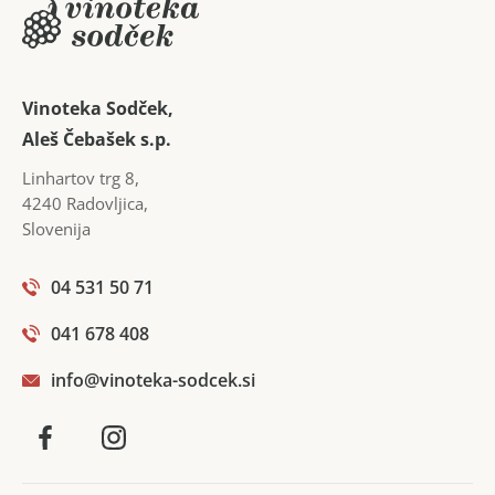
kakovost rodi v vinogradu.
Kvaliteto njihovih vin zagotavlja že dolgoročno
sodelovanje z najuspešnejšimi slovenskimi enologi.
Vinoteka Sodček,
Aleš Čebašek s.p.
Linhartov trg 8
,
4240
Radovljica
,
Slovenija
04 531 50 71
041 678 408
info@vinoteka-sodcek.si