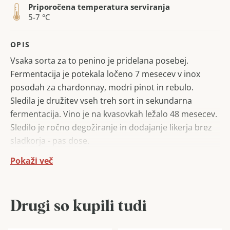
Priporočena temperatura serviranja
5-7 °C
OPIS
Vsaka sorta za to penino je pridelana posebej.
Fermentacija je potekala ločeno 7 mesecev v inox
posodah za chardonnay, modri pinot in rebulo.
Sledila je družitev vseh treh sort in sekundarna
fermentacija. Vino je na kvasovkah ležalo 48 mesecev.
Sledilo je ročno degožiranje in dodajanje likerja brez
sladkorja - pas dose.
Pokaži več
Je rumeno zelene in zlate barve, drobni mehurčki so
živahni in energični. Aroma je kompleksna in zapeljiva,
zaznati je suho sadje s kančkom kruhove skorje. Okus
prepriča izrazita mineralnost in poudarjena svežina
Drugi so kupili tudi
citrusov. Zaznati je pecivo in bele sadeže, citruse ter
polno in harmonično mineralnost, ki doživi vrhunec v