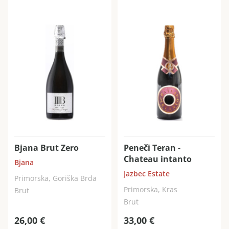
prepričljivem in dolgem zaključku.
Bjana Brut Zero
Peneči Teran -
Chateau intanto
Bjana
Jazbec Estate
Primorska, Goriška Brda
Primorska, Kras
Brut
Brut
26,00
€
33,00
€