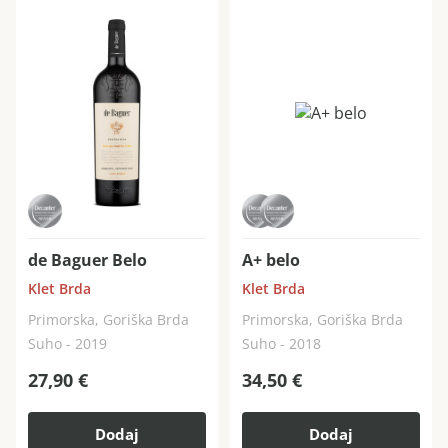
de Baguer Belo
A+ belo
Klet Brda
Klet Brda
Primorska, Goriška Brda
Primorska, Goriška Brda
Suho - 2019
Suho - 2018
27,90
€
34,50
€
Dodaj
Dodaj