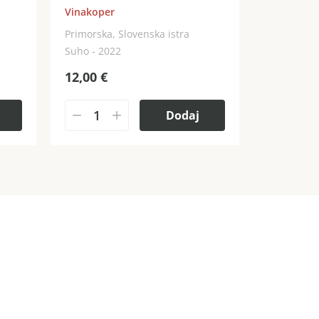
Vinakoper
Primorska, Slovenska istra
Suho - 2022
12,00
€
Dodaj