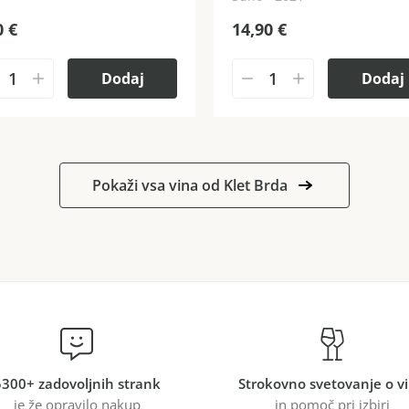
0
€
14,90
€
Dodaj
Dodaj
Pokaži vsa vina od Klet Brda
5300+ zadovoljnih strank
Strokovno svetovanje o v
je že opravilo nakup
in pomoč pri izbiri