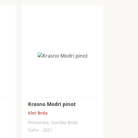
Krasno Modri pinot
Klet Brda
Primorska, Goriška Brda
Suho - 2021