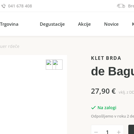
041 678 408
Br
Trgovina
Degustacije
Akcije
Novice
uer rdeče
KLET BRDA
de Bag
27,90
€
vklj. z D
Na zalogi
Odpošljemo v roku 2 de