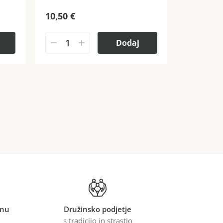
10,50
€
Dodaj
inu
Družinsko podjetje
s tradicijo in strastjo