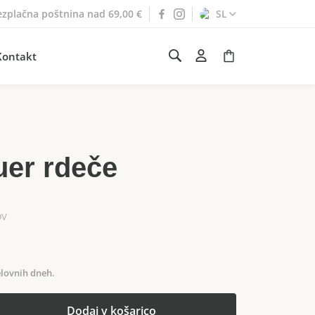
ezplačna poštnina nad 69,00 €
SL
Kontakt
uer rdeče
DV
lovnih dneh.
Dodaj v košarico