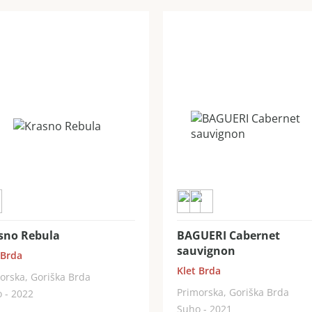
sno Rebula
BAGUERI Cabernet
sauvignon
 Brda
Klet Brda
orska, Goriška Brda
Primorska, Goriška Brda
 - 2022
Suho - 2021