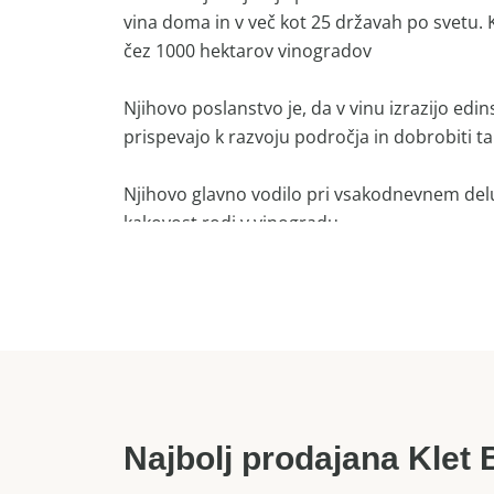
vina doma in v več kot 25 državah po svetu. K
čez 1000 hektarov vinogradov
Njihovo poslanstvo je, da v vinu izrazijo edi
prispevajo k razvoju področja in dobrobiti ta
Njihovo glavno vodilo pri vsakodnevnem delu 
kakovost rodi v vinogradu.
Kvaliteto njihovih vin zagotavlja že dolgoro
Najbolj prodajana Klet 