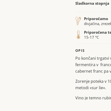
Sladkorna stopnja
Priporočamo
divjačina, zrezek
Priporočena t
15-17 °C
OPIS
Po končani trgatvi
fermentira v franco
cabernet franc pa v
Zorenje poteka v 1
metodi »sur lie«.
Vino je temno rubin
polnega elegantneg
in pikantnostjo ze