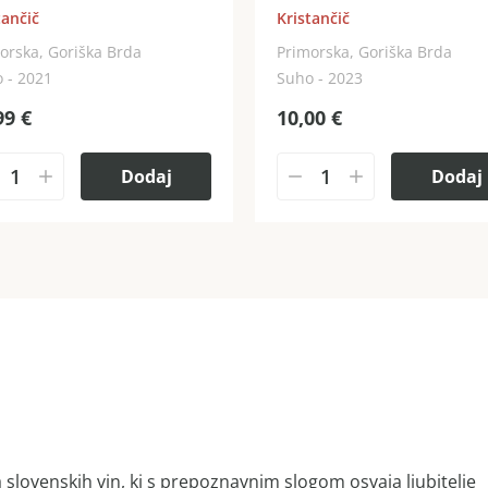
tančič
Kristančič
orska, Goriška Brda
Primorska, Goriška Brda
 - 2021
Suho - 2023
99
€
10,00
€
Dodaj
Dodaj
a slovenskih vin, ki s prepoznavnim slogom osvaja ljubitelje