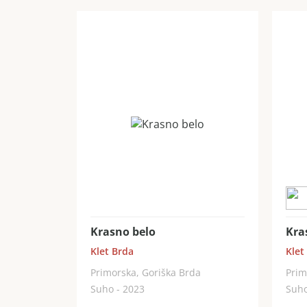
Krasno belo
Kra
Klet Brda
Klet
Primorska, Goriška Brda
Prim
Suho - 2023
Suho