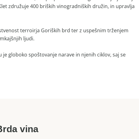
let združuje 400 briških vinogradniških družin, in upravlja
nstvenost terroirja Goriških brd ter z uspešnim trženjem
mkajšnjih ljudi.
je globoko spoštovanje narave in njenih ciklov, saj se
čno sodelovanje z najuspešnejšimi slovenskimi enologi.
Brda vina