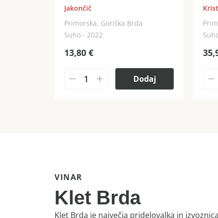
Jakončič
Kris
Primorska, Goriška Brda
Prim
Suho - 2022
Suho
13,80
€
35,
Dodaj
VINAR
Klet Brda
Klet Brda je največja pridelovalka in izvoznic