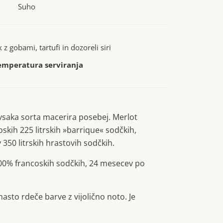
Suho
 z gobami, tartufi in dozoreli siri
emperatura serviranja
 vsaka sorta macerira posebej. Merlot
skih 225 litrskih »barrique« sodčkih,
 350 litrskih hrastovih sodčkih.
00% francoskih sodčkih, 24 mesecev po
asto rdeče barve z vijolično noto. Je
a telesa, sadnost se prepleta z zeliščnostjo
lenega popra, dolg čokoladen, kavnat pookus.