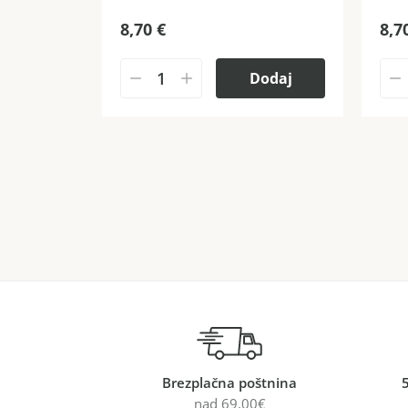
8,70
€
8,7
Dodaj
Brezplačna poštnina
nad 69,00€