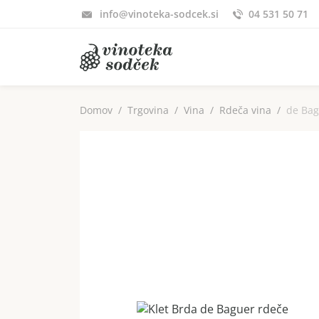
info@vinoteka-sodcek.si
04 531 50 71
Domov
Trgovina
Vina
Rdeča vina
de Bag