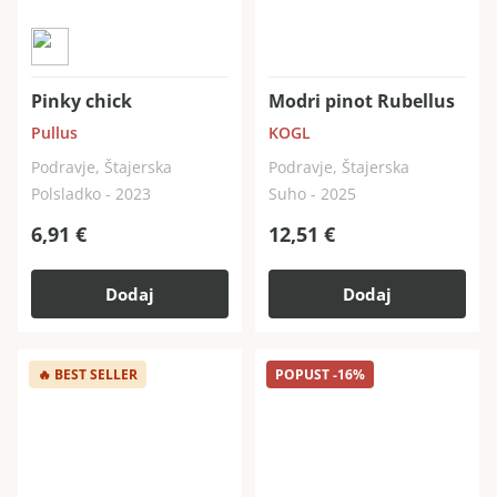
Pinky chick
Modri pinot Rubellus
Pullus
KOGL
Podravje, Štajerska
Podravje, Štajerska
Polsladko - 2023
Suho - 2025
6,91
€
12,51
€
Dodaj
Dodaj
🔥
BEST SELLER
POPUST -16%