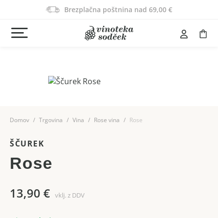
Brezplačna poštnina nad 69,00 €
Domov
Trgovina
Vina
Rose vina
Rose
ŠČUREK
Rose
13,90
€
vklj. z DDV