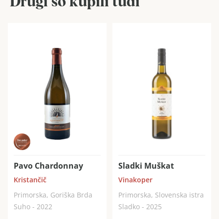
Drugi so kupili tudi
Pavo Chardonnay
Sladki Muškat
Kristančič
Vinakoper
Primorska, Goriška Brda
Primorska, Slovenska istra
Suho - 2022
Sladko - 2025