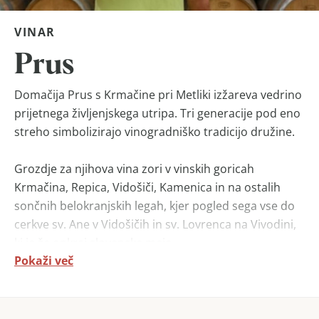
VINAR
Prus
Domačija Prus s Krmačine pri Metliki izžareva vedrino
prijetnega življenjskega utripa. Tri generacije pod eno
streho simbolizirajo vinogradniško tradicijo družine.
Grozdje za njihova vina zori v vinskih goricah
Krmačina, Repica, Vidošiči, Kamenica in na ostalih
sončnih belokranjskih legah, kjer pogled sega vse do
cerkve sv. Ane v Vidošičih in sv. Lovrenca na Vivodini,
ki je že onkraj slovenske meje.
Pokaži več
Na Prusovi kmetiji dajejo velik poudarek kakovosti
vina. Nenehno iščejo načine in postopke, kako
izboljšati doseženo. Pravijo da če kje velja pravilo, da