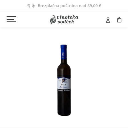
Brezplačna poštnina nad 69,00 €