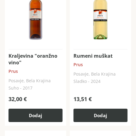
Kraljevina "oranžno
Rumeni muškat
vino"
Prus
Prus
Posavje, Bela Krajina
Posavje, Bela Krajina
Sladko - 2024
Suho - 2017
32,00
€
13,51
€
Dodaj
Dodaj