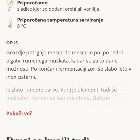
Priporočamo
sladice kjer so dodani orehi ali vanilija
Priporočena temperatura serviranja
8 °C
OPIS
Grozdje potrgajo mesec do mesec in pol po redni
trgatvi rumenega muškata, kadar so za to dane
možnosti. Po končani fermentaciji zori še slabo leto v
inox cisterni.
Je zlato rumene barve. Vonj je plemenit, tudi še
muškaten, vendar se čuti prisotnost žlahtne
plemenite plesni botritis. Za pitje gladko in elegantno.
Pokaži več
Sladko vino.