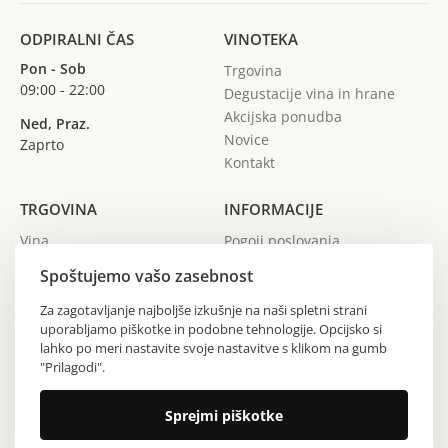
ODPIRALNI ČAS
VINOTEKA
Pon - Sob
Trgovina
09:00 - 22:00
Degustacije vina in hrane
Akcijska ponudba
Ned, Praz.
Novice
Zaprto
Kontakt
TRGOVINA
INFORMACIJE
Vina
Pogoji poslovanja
Žganja
Spoštujemo vašo zasebnost
Gin
Vinarji
Za zagotavljanje najboljše izkušnje na naši spletni strani
uporabljamo piškotke in podobne tehnologije. Opcijsko si
Regije
lahko po meri nastavite svoje nastavitve s klikom na gumb
"Prilagodi".
Copyright © 2024 Vinoteka Sodček. Vse pravice pridržane.
Sprejmi piškotke
Izdelava spletne strani All Pro d.o.o.