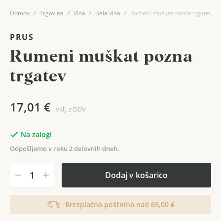
Domov
Trgovina
Vina
Bela vina
Rumeni muškat pozna trgatev
PRUS
Rumeni muškat pozna
trgatev
17,01
€
vklj. z DDV
Na zalogi
Odpošljemo v roku 2 delovnih dneh.
Dodaj v košarico
Brezplačna poštnina nad 69,00 €