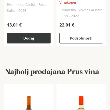
Vinakoper
Primorska, Goriška Brda
Primorska, Slovenska istra
Suho - 2025
Suho - 2022
13,01
€
22,01
€
Dodaj
Podrobnosti
Najbolj prodajana Prus vina