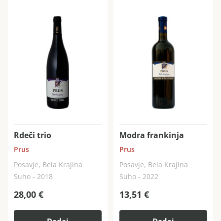
Rdeči trio
Modra frankinja
Prus
Prus
Posavje, Bela Krajina
Posavje, Bela Krajina
Suho - 2018
Suho - 2022
28,00
€
13,51
€