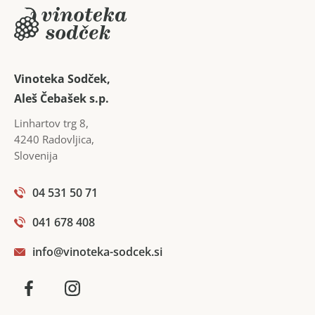
se človek uči do svoje smrti, to prav gotovo drži pri
vinogradništvu in vinarstvu.
Vinoteka Sodček,
Aleš Čebašek s.p.
Linhartov trg 8
,
4240
Radovljica
,
Slovenija
04 531 50 71
041 678 408
info@vinoteka-sodcek.si